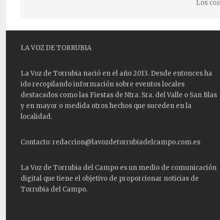
Los com
LA VOZ DE TORRUBIA
La Voz de Torrubia nació en el año 2013. Desde entonces ha
ido recopilando información sobre eventos locales
destacados como las
Fiestas
de Ntra. Sra. del Valle o San Blas
y en mayor o medida otros hechos que suceden en la
localidad.
Contacto: redaccion@lavozdetorrubiadelcampo.com.es
La Voz de Torrubia del Campo es un medio de comunicación
digital que tiene el objetivo de proporcionar noticias de
Torrubia del Campo.