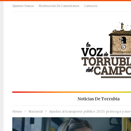
Quienes Somos
Moderación De Comentarios
Contacto
Noticias De Torrubia
Home
Nacional
Ayudas al transporte público 2025: prórroga y nu