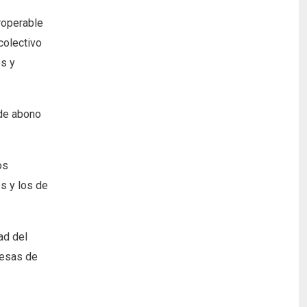
roperable
colectivo
es y
 de abono
os
os y los de
ad del
resas de