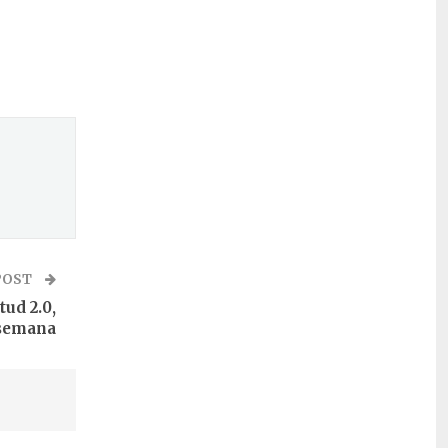
POST
ud 2.0,
 semana