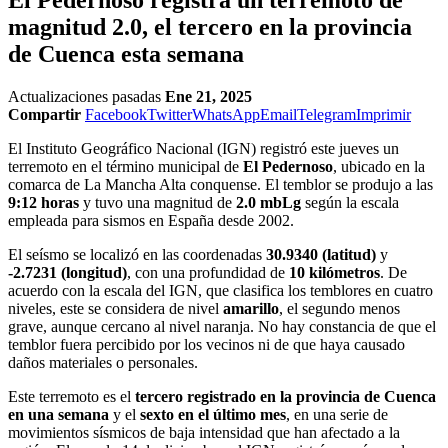
magnitud 2.0, el tercero en la provincia
de Cuenca esta semana
Actualizaciones pasadas
Ene 21, 2025
Compartir
Facebook
Twitter
WhatsApp
Email
Telegram
Imprimir
El Instituto Geográfico Nacional (IGN) registró este jueves un
terremoto en el término municipal de
El Pedernoso
, ubicado en la
comarca de La Mancha Alta conquense. El temblor se produjo a las
9:12 horas
y tuvo una magnitud de
2.0 mbLg
según la escala
empleada para sismos en España desde 2002.
El seísmo se localizó en las coordenadas
30.9340 (latitud)
y
-2.7231 (longitud)
, con una profundidad de
10 kilómetros
. De
acuerdo con la escala del IGN, que clasifica los temblores en cuatro
niveles, este se considera de nivel
amarillo
, el segundo menos
grave, aunque cercano al nivel naranja. No hay constancia de que el
temblor fuera percibido por los vecinos ni de que haya causado
daños materiales o personales.
Este terremoto es el
tercero registrado en la provincia de Cuenca
en una semana
y el
sexto en el último mes
, en una serie de
movimientos sísmicos de baja intensidad que han afectado a la