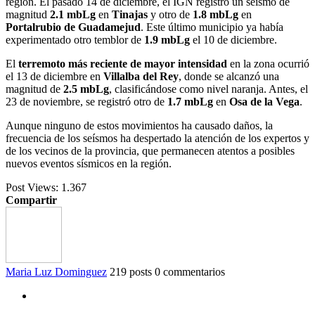
región. El pasado 14 de diciembre, el IGN registró un seísmo de
magnitud
2.1 mbLg
en
Tinajas
y otro de
1.8 mbLg
en
Portalrubio de Guadamejud
. Este último municipio ya había
experimentado otro temblor de
1.9 mbLg
el 10 de diciembre.
El
terremoto más reciente de mayor intensidad
en la zona ocurrió
el 13 de diciembre en
Villalba del Rey
, donde se alcanzó una
magnitud de
2.5 mbLg
, clasificándose como nivel naranja. Antes, el
23 de noviembre, se registró otro de
1.7 mbLg
en
Osa de la Vega
.
Aunque ninguno de estos movimientos ha causado daños, la
frecuencia de los seísmos ha despertado la atención de los expertos y
de los vecinos de la provincia, que permanecen atentos a posibles
nuevos eventos sísmicos en la región.
Post Views:
1.367
Compartir
Maria Luz Dominguez
219 posts
0 commentarios