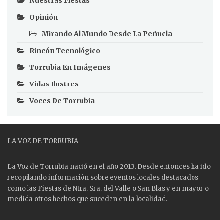
Nuestras Fiestas
Opinión
Mirando Al Mundo Desde La Peñuela
Rincón Tecnológico
Torrubia En Imágenes
Vidas Ilustres
Voces De Torrubia
LA VOZ DE TORRUBIA
La Voz de Torrubia nació en el año 2013. Desde entonces ha ido
recopilando información sobre eventos locales destacados
como las
Fiestas
de Ntra. Sra. del Valle o San Blas y en mayor o
medida otros hechos que suceden en la localidad.