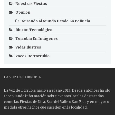
Nuestras Fiestas
Opinión
Mirando Al Mundo Desde La Peñuela
Rincón Tecnológico
Torrubia En Imágenes
Vidas Ilustres
Voces De Torrubia
LA VOZ DE TORRUBIA
La Voz de Torrubia nació en el año 2013. Desde entonces ha ido
recopilando información sobre eventos locales destacados
como las
Fiestas
de Ntra. Sra. del Valle o San Blas y en mayor o
medida otros hechos que suceden en la localidad.