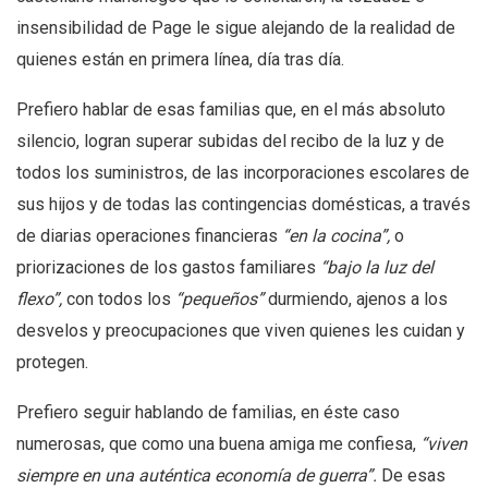
insensibilidad de Page le sigue alejando de la realidad de
quienes están en primera línea, día tras día.
Prefiero hablar de esas familias que, en el más absoluto
silencio, logran superar subidas del recibo de la luz y de
todos los suministros, de las incorporaciones escolares de
sus hijos y de todas las contingencias domésticas, a través
de diarias operaciones financieras
“
en la cocina
”,
o
priorizaciones de los gastos familiares
“
bajo la luz del
flexo
”,
con todos los
“
peque
ñ
os”
durmiendo, ajenos a los
desvelos y preocupaciones que viven quienes les cuidan y
protegen.
Prefiero seguir hablando de familias, en éste caso
numerosas, que como una buena amiga me confiesa,
“
viven
siempre en una aut
é
ntica econom
í
a de guerra
”.
De esas