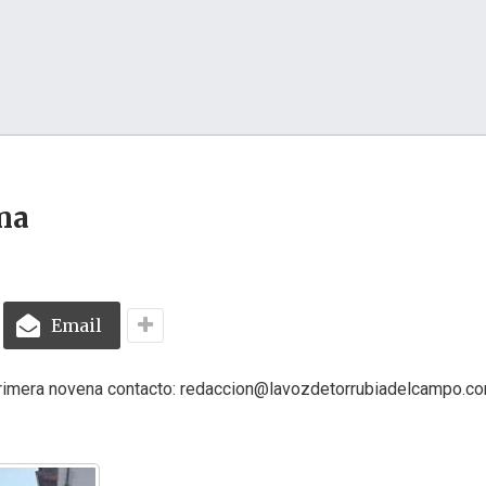
na
Email
 primera novena contacto: redaccion@lavozdetorrubiadelcampo.co