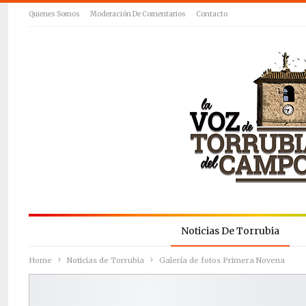
Quienes Somos
Moderación De Comentarios
Contacto
Noticias De Torrubia
Home
Noticias de Torrubia
Galería de fotos Primera Novena