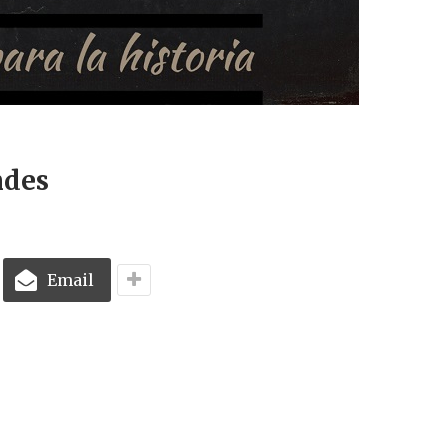
ndes
Email