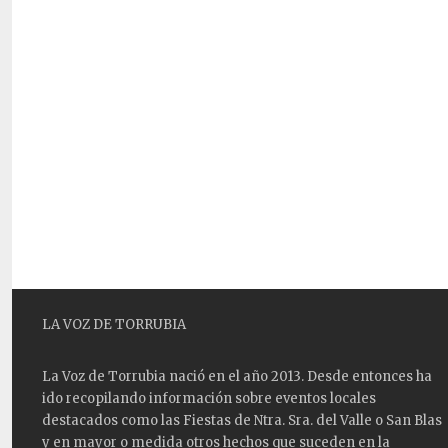
LA VOZ DE TORRUBIA
La Voz de Torrubia nació en el año 2013. Desde entonces ha
ido recopilando información sobre eventos locales
destacados como las
Fiestas
de Ntra. Sra. del Valle o San Blas
y en mayor o medida otros hechos que suceden en la