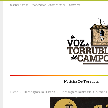
Quienes Somos
Moderación De Comentarios
Contacto
Noticias De Torrubia
Home
Hechos para la Historia
Hechos para la historia: Sicuendes