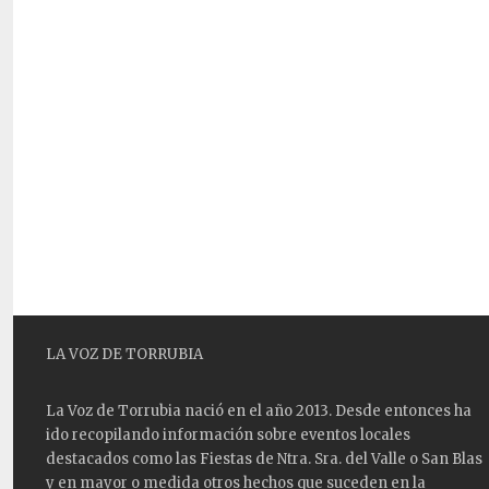
LA VOZ DE TORRUBIA
La Voz de Torrubia nació en el año 2013. Desde entonces ha
ido recopilando información sobre eventos locales
destacados como las
Fiestas
de Ntra. Sra. del Valle o San Blas
y en mayor o medida otros hechos que suceden en la