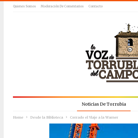
Quienes Somos
Moderación De Comentarios
Contacto
Noticias De Torrubia
Home
Desde la Biblioteca
Cerrado el Viaje a la Warner