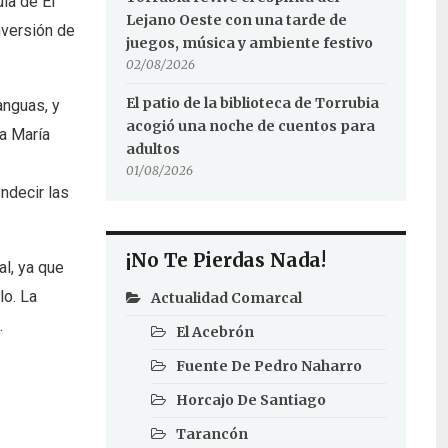
ia de El
Lejano Oeste con una tarde de
nversión de
juegos, música y ambiente festivo
02/08/2026
El patio de la biblioteca de Torrubia
anguas, y
acogió una noche de cuentos para
na María
adultos
01/08/2026
ndecir las
¡No Te Pierdas Nada!
l, ya que
lo. La
Actualidad Comarcal
.
El Acebrón
Fuente De Pedro Naharro
Horcajo De Santiago
Tarancón