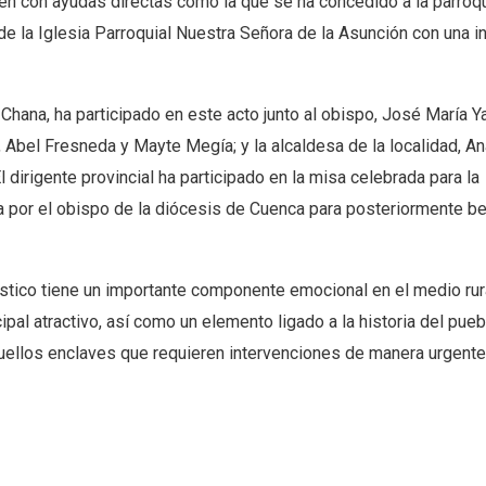
n con ayudas directas como la que se ha concedido a la parroqu
de la Iglesia Parroquial Nuestra Señora de la Asunción con una i
Chana, ha participado en este acto junto al obispo, José María Y
, Abel Fresneda y Mayte Megía; y la alcaldesa de la localidad, A
l dirigente provincial ha participado en la misa celebrada para la
a por el obispo de la diócesis de Cuenca para posteriormente be
tico tiene un importante componente emocional en el medio rura
al atractivo, así como un elemento ligado a la historia del pueb
uellos enclaves que requieren intervenciones de manera urgente