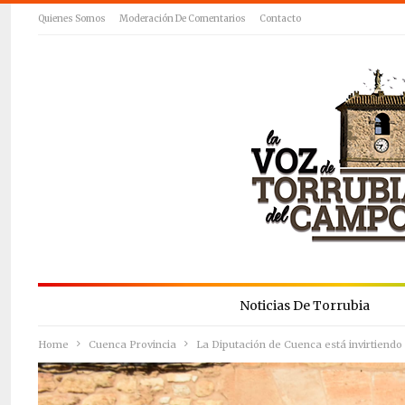
Quienes Somos
Moderación De Comentarios
Contacto
Noticias De Torrubia
Home
Cuenca Provincia
La Diputación de Cuenca está invirtiendo 7