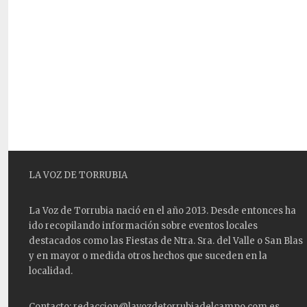
LA VOZ DE TORRUBIA
La Voz de Torrubia nació en el año 2013. Desde entonces ha
ido recopilando información sobre eventos locales
destacados como las
Fiestas
de Ntra. Sra. del Valle o San Blas
y en mayor o medida otros hechos que suceden en la
localidad.
Contacto: redaccion@lavozdetorrubiadelcampo.com.es