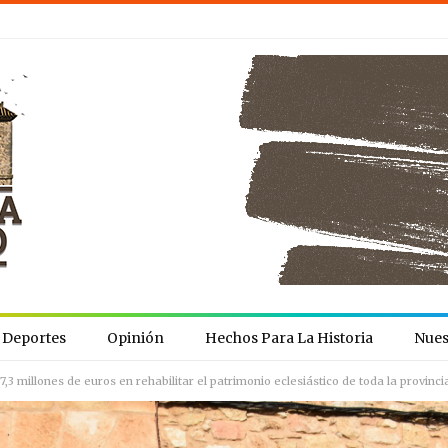
Deportes
Opinión
Hechos Para La Historia
Nues
,3 millones de euros en rehabilitar el patrimonio eclesiástico de toda la provinci