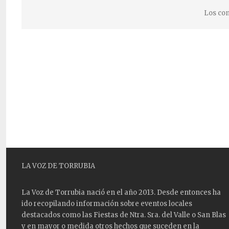
Los com
LA VOZ DE TORRUBIA
La Voz de Torrubia nació en el año 2013. Desde entonces ha
ido recopilando información sobre eventos locales
destacados como las
Fiestas
de Ntra. Sra. del Valle o San Blas
y en mayor o medida otros hechos que suceden en la