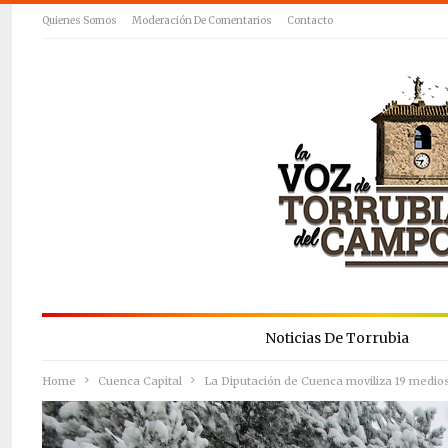
Quienes Somos
Moderación De Comentarios
Contacto
Noticias De Torrubia
Home
Cuenca Capital
La Diputación de Cuenca moviliza 19 medios 