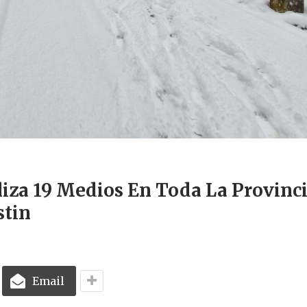
iza 19 Medios En Toda La Provinc
stin
Email