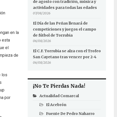
de agosto con tradición, música y
.
actividades para todas las edades
ión
07/08/2026
El Día de las Peñas llenará de
competiciones y juegos el campo
ongan en la
de fútbol de Torrubia
o esta
06/08/2026
ue el
El C.F. Torrubia se alza con el Trofeo
impieza de
San Cayetano tras vencer por 2-4
06/08/2026
 los
s
¡No Te Pierdas Nada!
-up
Actualidad Comarcal
ha por
El Acebrón
Fuente De Pedro Naharro