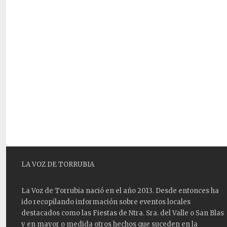
LA VOZ DE TORRUBIA
La Voz de Torrubia nació en el año 2013. Desde entonces ha
ido recopilando información sobre eventos locales
destacados como las
Fiestas
de Ntra. Sra. del Valle o San Blas
y en mayor o medida otros hechos que suceden en la