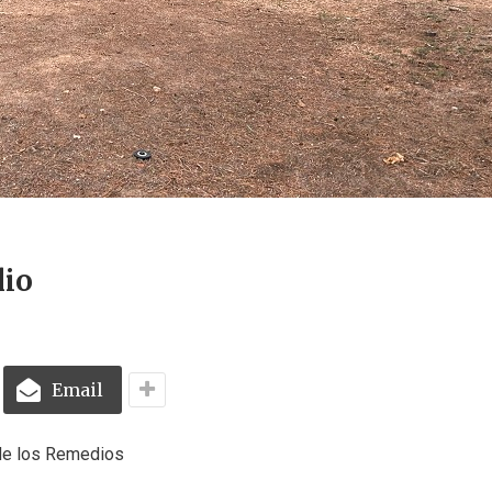
lio
Email
de los Remedios