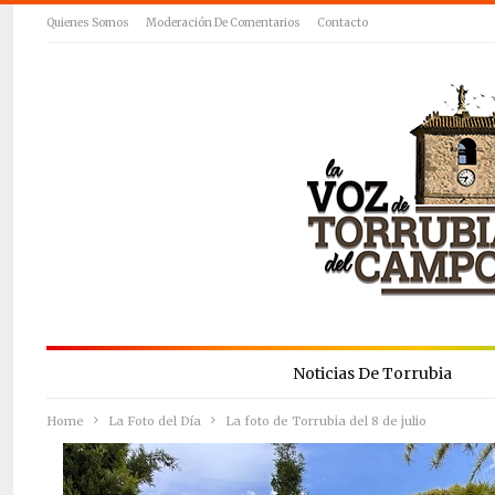
Quienes Somos
Moderación De Comentarios
Contacto
Noticias De Torrubia
Home
La Foto del Día
La foto de Torrubia del 8 de julio