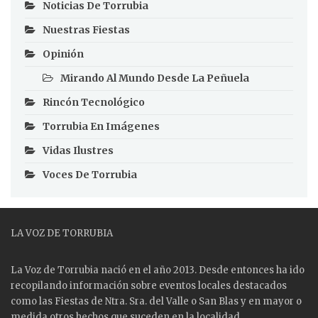
Noticias De Torrubia
Nuestras Fiestas
Opinión
Mirando Al Mundo Desde La Peñuela
Rincón Tecnológico
Torrubia En Imágenes
Vidas Ilustres
Voces De Torrubia
LA VOZ DE TORRUBIA
La Voz de Torrubia nació en el año 2013. Desde entonces ha ido
recopilando información sobre eventos locales destacados
como las
Fiestas
de Ntra. Sra. del Valle o San Blas y en mayor o
medida otros hechos que suceden en la localidad.