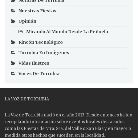
Noticias De Torrubia
Nuestras Fiestas
Opinión
Mirando Al Mundo Desde La Peñuela
Rincón Tecnológico
Torrubia En Imágenes
Vidas Ilustres
Voces De Torrubia
LA VOZ DE TORRUBIA
La Voz de Torrubia nació en el año 2013. Desde entonces ha ido
recopilando información sobre eventos locales destacados
como las
Fiestas
de Ntra. Sra. del Valle o San Blas y en mayor o
medida otros hechos que suceden en la localidad.