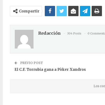
Compartir
Redacción
304 Posts
0 Commenta
PREVIO POST
El C.F. Torrubia gana a Pòker Xandros
Los com