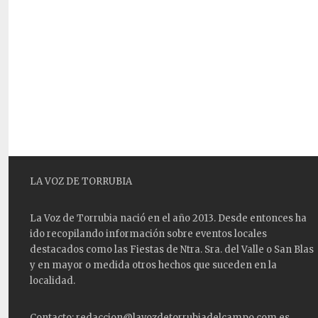
LA VOZ DE TORRUBIA
La Voz de Torrubia nació en el año 2013. Desde entonces ha
ido recopilando información sobre eventos locales
destacados como las
Fiestas
de Ntra. Sra. del Valle o San Blas
y en mayor o medida otros hechos que suceden en la
localidad.
Contacto: redaccion@lavozdetorrubiadelcampo.com.es