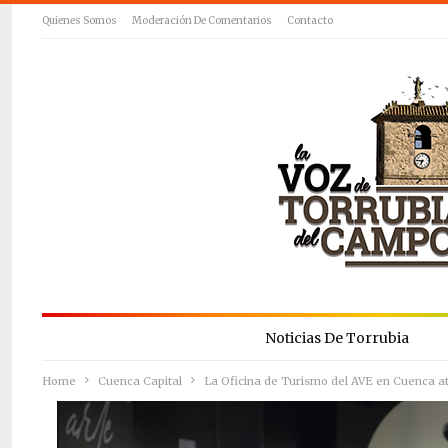
Quienes Somos
Moderación De Comentarios
Contacto
Noticias De Torrubia
Home
Cuenca Capital
La Oficina de Turismo del AVE en Cuenca at