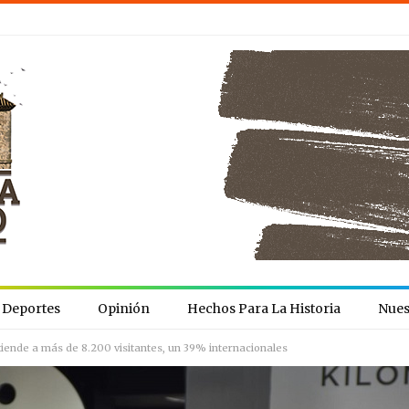
Deportes
Opinión
Hechos Para La Historia
Nues
iende a más de 8.200 visitantes, un 39% internacionales