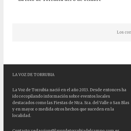
Los com
LA VOZ DE TORRUBIA
La Voz de Torrubia nació en el año 2013. Desde entonces ha
ido recopilando información sobre eventos locales
destacados como las
Fiestas
de Ntra. Sra. del Valle o San Blas
y en mayor o medida otros hechos que suceden en la
localidad.
Contacto: redaccion@lavozdetorrubiadelcampo.com.es