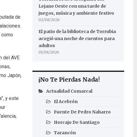
Lejano Oeste con una tarde de
juegos, música y ambiente festivo
iputada de
02/08/2026
alaciones.
El patio de la biblioteca de Torrubia
sí como
acogió una noche de cuentos para
adultos
01/08/2026
ón del AVE
onas,
omo Japón,
¡No Te Pierdas Nada!
Actualidad Comarcal
”, y este
El Acebrón
our
Fuente De Pedro Naharro
alencia;
Horcajo De Santiago
Tarancón