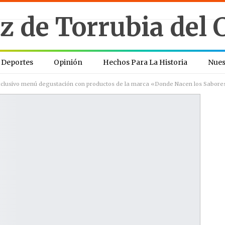
Deportes
Opinión
Hechos Para La Historia
Nues
xclusivo menú degustación con productos de la marca «Donde Nacen los Sabore