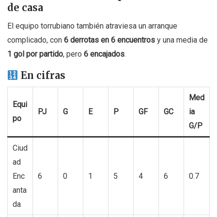
de casa
El equipo torrubiano también atraviesa un arranque
complicado, con
6 derrotas en 6 encuentros
y una media de
1 gol por partido
, pero
6 encajados
.
En cifras
Med
Equi
PJ
G
E
P
GF
GC
ia
po
G/P
Ciud
ad
Enc
6
0
1
5
4
6
0.7
anta
da