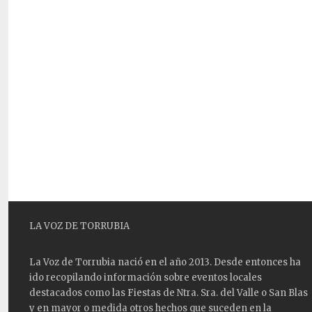
LA VOZ DE TORRUBIA
La Voz de Torrubia nació en el año 2013. Desde entonces ha
ido recopilando información sobre eventos locales
destacados como las
Fiestas
de Ntra. Sra. del Valle o San Blas
y en mayor o medida otros hechos que suceden en la