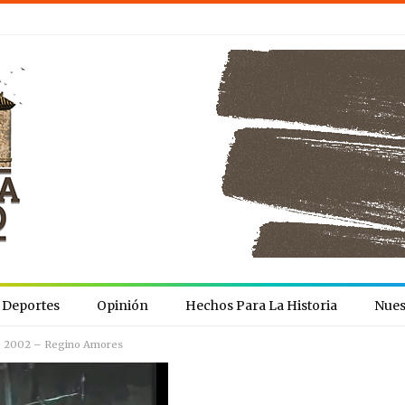
Deportes
Opinión
Hechos Para La Historia
Nues
ño 2002 – Regino Amores