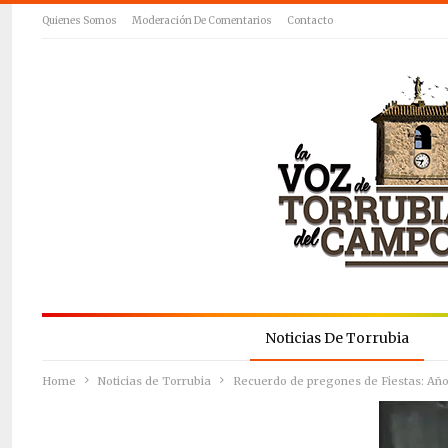
Quienes Somos
Moderación De Comentarios
Contacto
Noticias De Torrubia
Home
Noticias de Torrubia
Recuerdo de pregones de Fiestas: A