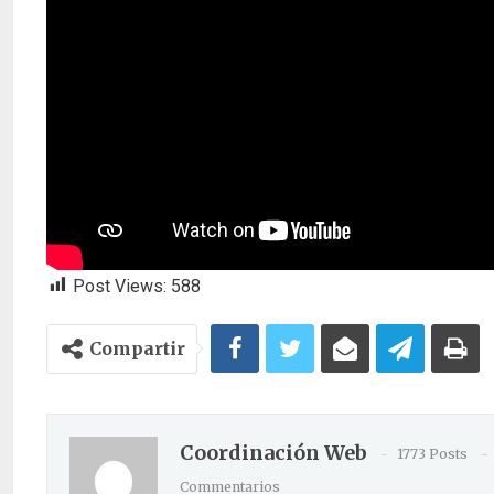
Post Views:
588
Compartir
Coordinación Web
1773 Posts
Commentarios