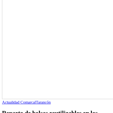
Actualidad Comarcal
Tarancón
Reparto de bolsas reutilizables en los