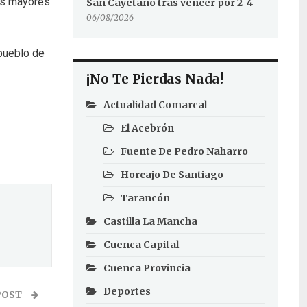
los mayores
San Cayetano tras vencer por 2-4
06/08/2026
 pueblo de
¡No Te Pierdas Nada!
Actualidad Comarcal
El Acebrón
Fuente De Pedro Naharro
Horcajo De Santiago
Tarancón
Castilla La Mancha
Cuenca Capital
Cuenca Provincia
Deportes
POST