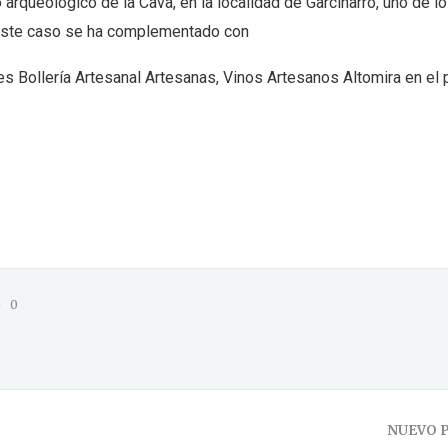
o arqueológico de la Cava, en la localidad de Garcinarro, uno de 
n este caso se ha complementado con
les Bollería Artesanal Artesanas, Vinos Artesanos Altomira en el
0
NUEVO 