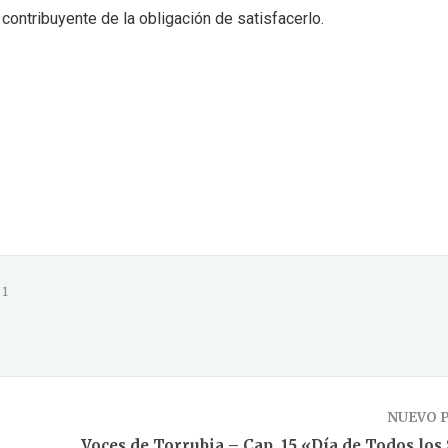
ontribuyente de la obligación de satisfacerlo.
1
NUEVO 
Voces de Torrubia – Cap. 15 «Día de Todos los 