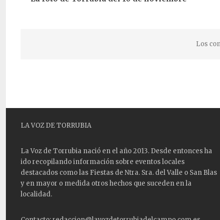
Los com
LA VOZ DE TORRUBIA
La Voz de Torrubia nació en el año 2013. Desde entonces ha
ido recopilando información sobre eventos locales
destacados como las
Fiestas
de Ntra. Sra. del Valle o San Blas
y en mayor o medida otros hechos que suceden en la
localidad.
Contacto: redaccion@lavozdetorrubiadelcampo.com.es