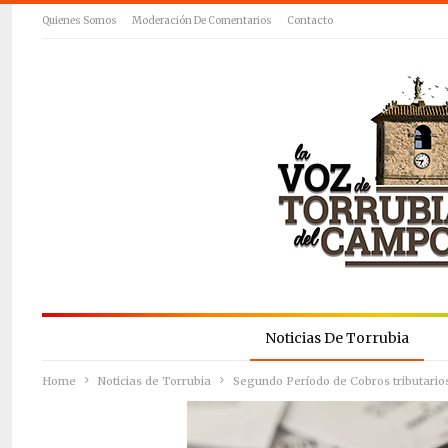
Quienes Somos
Moderación De Comentarios
Contacto
Noticias De Torrubia
Home
Noticias de Torrubia
Segundo Período de Cobros tributarios