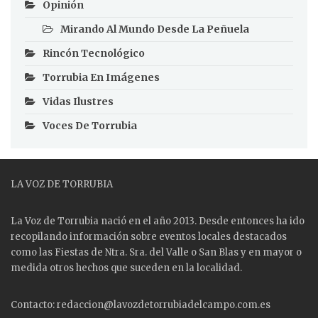
Opinión
Mirando Al Mundo Desde La Peñuela
Rincón Tecnológico
Torrubia En Imágenes
Vidas Ilustres
Voces De Torrubia
LA VOZ DE TORRUBIA
La Voz de Torrubia nació en el año 2013. Desde entonces ha ido
recopilando información sobre eventos locales destacados
como las
Fiestas
de Ntra. Sra. del Valle o San Blas y en mayor o
medida otros hechos que suceden en la localidad.
Contacto: redaccion@lavozdetorrubiadelcampo.com.es