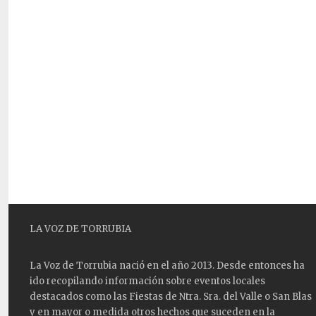
LA VOZ DE TORRUBIA
La Voz de Torrubia nació en el año 2013. Desde entonces ha
ido recopilando información sobre eventos locales
destacados como las
Fiestas
de Ntra. Sra. del Valle o San Blas
y en mayor o medida otros hechos que suceden en la