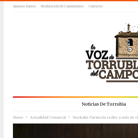
Quienes Somos
Moderación De Comentarios
Contacto
Noticias De Torrubia
Home
Actualidad Comarcal
Stockalia Tarancón recibe a más de ci