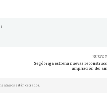
1
NUEVO 
Segóbriga estrena nuevas reconstrucc
ampliación del anf
entarios están cerrados.