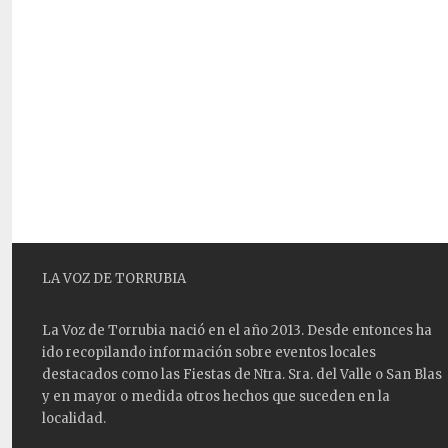
LA VOZ DE TORRUBIA
La Voz de Torrubia nació en el año 2013. Desde entonces ha
ido recopilando información sobre eventos locales
destacados como las
Fiestas
de Ntra. Sra. del Valle o San Blas
y en mayor o medida otros hechos que suceden en la
localidad.