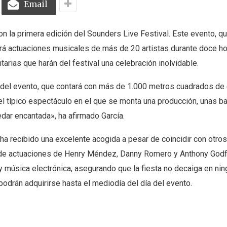
Email
con la primera edición del Sounders Live Festival. Este evento, q
erá actuaciones musicales de más de 20 artistas durante doce ho
rias que harán del festival una celebración inolvidable.
ad del evento, que contará con más de 1.000 metros cuadrados de
l típico espectáculo en el que se monta una producción, unas ba
ar encantada», ha afirmado García.
y ha recibido una excelente acogida a pesar de coincidir con otros
ar de actuaciones de Henry Méndez, Danny Romero y Anthony Godf
y música electrónica, asegurando que la fiesta no decaiga en nin
odrán adquirirse hasta el mediodía del día del evento.