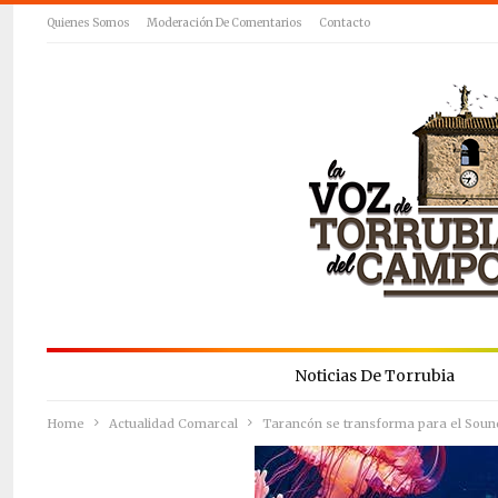
Quienes Somos
Moderación De Comentarios
Contacto
Noticias De Torrubia
Home
Actualidad Comarcal
Tarancón se transforma para el Sound