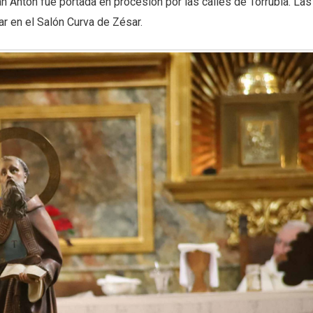
an Antón fue portada en procesión por las calles de Torrubia. Las
r en el Salón Curva de Zésar.