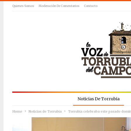
Quienes Somos
Moderación De Comentarios
Contacto
Noticias De Torrubia
Home
Noticias de Torrubia
Torrubia celebraba este pasado domi