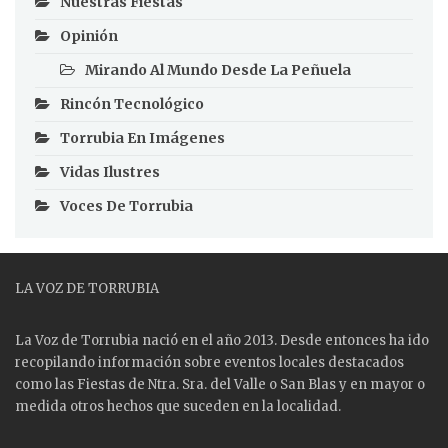
Nuestras Fiestas
Opinión
Mirando Al Mundo Desde La Peñuela
Rincón Tecnológico
Torrubia En Imágenes
Vidas Ilustres
Voces De Torrubia
LA VOZ DE TORRUBIA
La Voz de Torrubia nació en el año 2013. Desde entonces ha ido
recopilando información sobre eventos locales destacados
como las
Fiestas
de Ntra. Sra. del Valle o San Blas y en mayor o
medida otros hechos que suceden en la localidad.