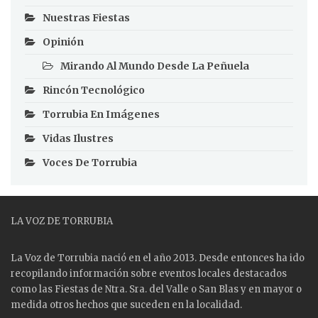
Nuestras Fiestas
Opinión
Mirando Al Mundo Desde La Peñuela
Rincón Tecnológico
Torrubia En Imágenes
Vidas Ilustres
Voces De Torrubia
LA VOZ DE TORRUBIA
La Voz de Torrubia nació en el año 2013. Desde entonces ha ido
recopilando información sobre eventos locales destacados
como las
Fiestas
de Ntra. Sra. del Valle o San Blas y en mayor o
medida otros hechos que suceden en la localidad.