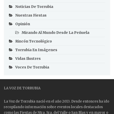
Noticias De Torrubia
Nuestras Fiestas
Opinión
Mirando Al Mundo Desde La Peñuela
Rincón Tecnológico
Torrubia En Imágenes
Vidas Ilustres
Voces De Torrubia
LA VOZ DE TORRUBIA
La Voz de Torrubia nació en el año 2013. Desde entonces ha ido
recopilando información sobre eventos locales destacados
como las
Fiestas
de Ntra. Sra. del Valle o San Blas y en mayor o