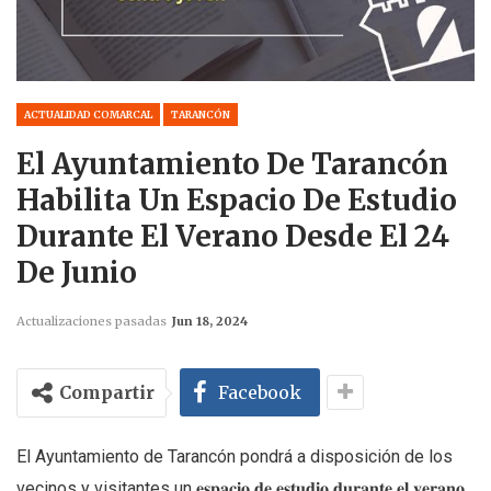
ACTUALIDAD COMARCAL
TARANCÓN
El Ayuntamiento De Tarancón
Habilita Un Espacio De Estudio
Durante El Verano Desde El 24
De Junio
Actualizaciones pasadas
Jun 18, 2024
Compartir
Facebook
El Ayuntamiento de Tarancón pondrá a disposición de los
vecinos y visitantes un 𝐞𝐬𝐩𝐚𝐜𝐢𝐨 𝐝𝐞 𝐞𝐬𝐭𝐮𝐝𝐢𝐨 𝐝𝐮𝐫𝐚𝐧𝐭𝐞 𝐞𝐥 𝐯𝐞𝐫𝐚𝐧𝐨,