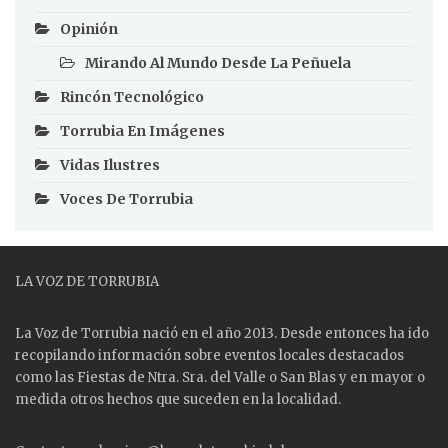
Opinión
Mirando Al Mundo Desde La Peñuela
Rincón Tecnológico
Torrubia En Imágenes
Vidas Ilustres
Voces De Torrubia
LA VOZ DE TORRUBIA
La Voz de Torrubia nació en el año 2013. Desde entonces ha ido
recopilando información sobre eventos locales destacados
como las
Fiestas
de Ntra. Sra. del Valle o San Blas y en mayor o
medida otros hechos que suceden en la localidad.