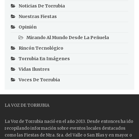
Noticias De Torrubia
Nuestras Fiestas
Opinión
Mirando Al Mundo Desde La Peñuela
Rincón Tecnológico
Torrubia En Imágenes
Vidas Ilustres
Voces De Torrubia
LA VOZ DE TORRUBIA
La Voz de Torrubia nació en el año 2013. Desde entonces ha ido
recopilando información sobre eventos locales destacados
como las
Fiestas
de Ntra. Sra. del Valle o San Blas y en mayor o