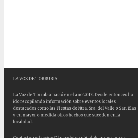
LA VOZ DE TORRUBIA
La Voz de Torrubia nació en el año 2013. Desde entonces ha
ido recopilando información sobre eventos locales
destacados como las
Fiestas
de Ntra. Sra. del Valle o San Blas
y en mayor o medida otros hechos que suceden en la
localidad.
Contacto: redaccion@lavozdetorrubiadelcampo.com.es