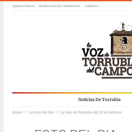
Quienes Somos
Moderación De Comentarios
Contacto
Noticias De Torrubia
Home
La Foto del Día
La foto de Torrubia del 25 de febrero