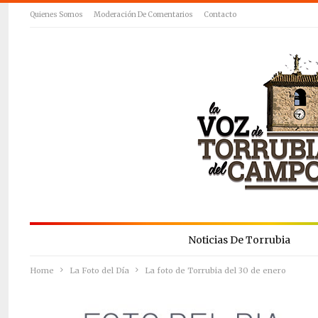
Quienes Somos
Moderación De Comentarios
Contacto
Noticias De Torrubia
Home
La Foto del Día
La foto de Torrubia del 30 de enero