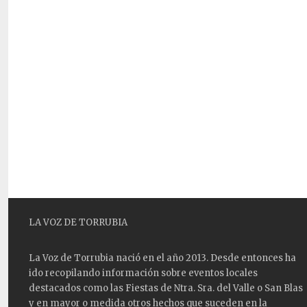
LA VOZ DE TORRUBIA
La Voz de Torrubia nació en el año 2013. Desde entonces ha
ido recopilando información sobre eventos locales
destacados como las
Fiestas
de Ntra. Sra. del Valle o San Blas
y en mayor o medida otros hechos que suceden en la