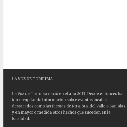
LA VOZ DE TORRUBIA
La Voz de Torrubia nació en el año 2013. Desde entonces ha
ido recopilando información sobre eventos locales
destacados como las
Fiestas
de Ntra. Sra. del Valle o San Blas
y en mayor o medida otros hechos que suceden en la
localidad.