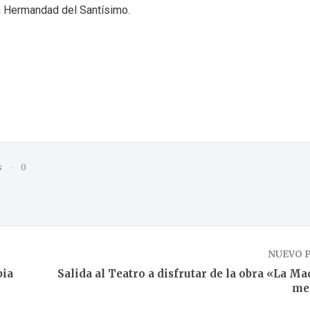
a Hermandad del Santísimo.
s
0
NUEVO 
bia
Salida al Teatro a disfrutar de la obra «La M
me