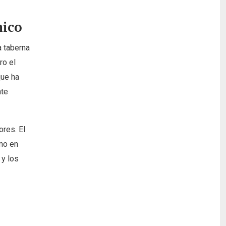
mico
a taberna
ro el
que ha
nte
ores. El
omo en
 y los